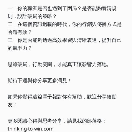
略。 前者就是這本《重要事，明天
一｜你的職涯是否也遇到了困局？是否能夠看清規
做》的核心概念：今天的時程已經安
排好了，所以重要的事明天再說；後
則，設計破局的策略？
者則是《把時間買回來》這本書中的
二｜在這個資訊過載的時代，你的行銷與傳播方式是
基本原則。 重要事，明天做：凝聚時
否還有效？
間、能量與創意的人生管理原則書
名：重要事，明天做：凝聚時間、能
三｜你是否能夠透過高效學習與清晰表達，提升自己
量與創意的人生管理原則，原文名
的競爭力？
稱：
思維破局，行動突圍，才能真正讓影響力落地。
期待下週與你分享更多洞見！
如果你覺得這篇電子報對你有幫助，歡迎分享給朋
友！
更多閱讀心得與思考分享，請見我的部落格：
thinking-to-win.com