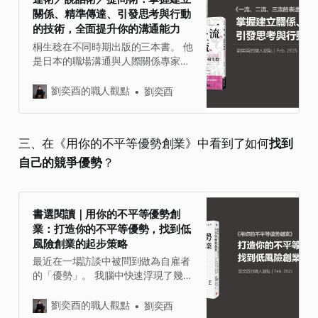
描，養成建構知識圖譜的習慣 四｜閱
關係、精準傳達、引發思考與行動
讀的終點，擁有思想的影響力 ．．．
的技術，全面提升你的溝通能力
一｜閱讀的價值，在於精準的捕捉觀
點能力 我們每天接收大量的訊息，但
桐生稔在不同時期出版的三本書。 他
只有極少數能轉化為可用的觀點資
是日本的職場溝通與人際關係專家，
產。閱讀的價值不在於快速，而是能
專注於說話、表達和提問技術的研究
否精準的捕捉到核心的資訊並轉化為
與教學。他的教學風格實用而直接，
劉奕酉的職人觀點
劉奕酉
觀點？ 書中提出了一個不錯的切入
擅長以簡單易懂的方式傳授能在日常
點：如何讓大腦在最短時間內找到最
和職場中立即見效的技巧，這一點在
該記住的那兩成關鍵資訊？ 我認為，
他的書中也能清楚感受到。 桐生稔認
三、在《用你的不平等優勢創業》中看到了如何
找到
僅僅「抓重點」是不夠的。而是在閱
為溝通不僅是說話的藝術，更是一種
讀中不斷自問：這個訊息帶著什麼樣
自己的競爭優勢
？
讓對方舒服並願意行動的能力，這和
的觀點性？我又該如何轉化為自己的
我時常在強調要兼具理性和感性的
表達觀點？ 獵豹式的快速吸收，就是
「精準表達」是一致的概念。 一流、
像金字塔一樣，由下而上層層過濾轉
二流、三流說話+表達套書(2本)書
書選閱讀｜用你的不平等優勢創
化為自己的觀點。 一）快速略讀：這
名：一流、二流、三流說話+表達套
業：打造你的不平等優勢，找到低
本書想說什麼？ 二）
書(2本)，原文名稱：雑談の一流、二
風險創業的起步策略
流、三流、説明の一流、二流、三
流，語言：繁體中文，頁數：456，
最近在一場訪談中被問到做為自雇者
出版社：商周出版，作者：桐生 稔，
的「優勢」。 我腦中快速浮現了幾本
譯者：邱香凝,李貞慧，出版日期：
書。不過說到和創業、自雇者最有關
2024/01/20，類別：商業理財博客
聯性的，應該是五年前看過的《The
劉奕酉的職人觀點
劉奕酉
來一流、二流、三流的提問術：
Unfair Advantage》這本書。 「善用