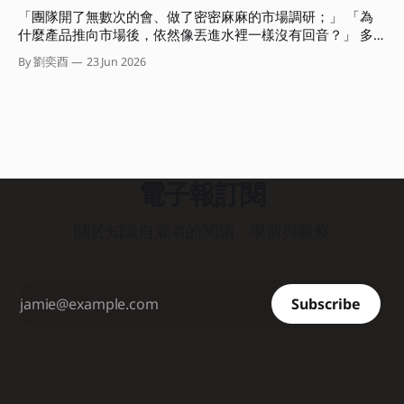
法，對市場或職場而言都是不可見的，並不會產生任何價值。
位認為 AI 時代最常見的盲點有哪些？」 在對談中的這道問題
「團隊開了無數次的會、做了密密麻麻的市場調研；」 「為
而這種高思考、低產出的盲點，正是阻礙我們建立個人品牌與
很有意思。
什麼產品推向市場後，依然像丟進水裡一樣沒有回音？」 多
專業影響力的大魔王。 這期電子報我想與你聊聊，如何利用
數人遇到這種困境，直覺會怪罪執行力不足或計畫不夠完美。
商業上的「最小可行產品」（Minimum Viable Product，
By 劉奕酉
23 Jun 2026
但有沒有可能我們從一開始，就精準地朝著錯誤的方向狂奔？
MVP）概念，將其「降維」應用在個人產出上。 教你如何用
如果我們能在事前就先驗證，或許就可以避開偏誤、做出市場
一隻筆、一張紙，在三小時內完成一次有效的專業價值驗證。
根本不需要的「自嗨」產品。問題是，幾乎沒有一個團隊或組
．．． 重新定義個人工作者的 MVP 在軟體開發中，MVP 是指
織認為自己會犯下這個錯誤。 「只要大家一起開會，集思廣
用最低成本、最快速度做出一個包含核心功能產品，直接丟進
益肯定能避免這個盲點的。」 聽起來很合理。不過糟糕的
市場測試，以此決定要不要繼續修正或加碼。 而個人工作者
是，傳統組織的會議模式，如馬拉松式的團體腦力激盪，非但
的 MVP，
無法解決問題，反而容易引發「群體思維」與高階主管個人偏
電子報訂閱
好的認知偏誤，最終還是會產出流於平庸、自以為市場需要的
產品。 那該怎麼辦？這本《商品決勝點》就是在解決這個問
關於知識自雇者的閱讀、學習與觀察
題。 兩位作者 Jake Knapp 和 John Zeratsky 曾出版過
《Google衝刺工作法》這本暢銷書。在這本新書中，他們結
合了自身在打造 Gmail、Google Meet、YouTube 等成功產品
的經驗，以及十多年來輔導超過三百個團隊的創投實務，共同
Subscribe
研發出一套能在兩天內（十小時）