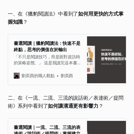
一、在《獵豹閱讀法》中看到了
如何用更快的方式掌
握知識
？
書選閱讀｜獵豹閱讀法：快速不是
終點，思考的價值在於輸出
「不只是閱讀技巧，而是面對資訊時
的策略姿態。」 這是我讀完這本書後
的一種直觀感受。 只是讀得多又快，
讓人工智慧來就好了，對吧？ 獵豹閱
劉奕酉的職人觀點
劉奕酉
讀法的概念，是運用科學原理，透過
分解任務訓練閱讀，達到速度、理解
能力同步提升並學以致用。 在我的理
二、在《一流、二流、三流的說話術／表達術／提問
解，快速閱讀的終點不該只是讀完更
術》系列中看到了
如何讓溝通更有影響力
？
多的書，而是擁有更強的思考力與話
語權。從書中我也歸納出的四個核心
觀點： 一｜閱讀的價值，在於精準的
捕捉觀點能力 二｜快速閱讀不在於讀
書選閱讀｜一流、二流、三流的表
更多，而是為了說更好 三｜視覺化掃
達術／說話術／提問術：掌握建立