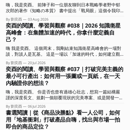
嗨，我是奕酉。 前陣子和一位朋友聊到日本戰略學者野中郁
次郎的著作《知略の本質》 書中提出「戰局眼」這個令我印
象深刻的概念。作者分析歷史上許多以弱勝強的逆轉戰事，發
By 劉奕酉
03 Aug 2026
現頂尖指揮官能擺脫消耗戰，關鍵不在於盲目的執行力，而是
奕酉的閱讀、學習與觀察 #038｜2026 知識衛星
在混沌中能瞬間看穿局勢、找到破局點的洞察力。 書中也指
高峰會：在集體加速的時代，你拿什麼定義自
出，真正具備戰局眼的指揮官在關鍵時刻的決策有兩個關鍵：
己？
一｜懂得捨棄。明白哪些局部利益能放棄，以換取整體戰局的
空間與時間。 二｜精準的時機感。知道何時該蓄力、何時該
嗨 我是奕酉。 這個周末，我剛結束知識衛星高峰會的一場對
果斷傾全力下注。 這讓我聯想到，這不正是多數人在面對競
談，對談人是瓦基。 這是一場以「加速的時代，如何建立觀
爭時最欠缺的「全局視角」嗎？ 常有人問我：奕酉，為什麼
點、用結構放大影響力」為主題的對談，在準備時我也在思
我每天拼命生內容、趕專案，產出卻總是像消耗品一樣，價格
By 劉奕酉
20 Jul 2026
索：已經這麼多人在談 AI 的各種面向、各種應用技巧，我們
奕酉的閱讀、學習與觀察 #037｜打破完美主義的
總是拉不起來，甚至愈做愈累？ 答案其實很簡單：你是在用
還能說些什麼？什麼又是前來參加的聽眾想要聽到的？ 「肯
微觀的戰術勤奮，掩蓋戰略上的懶惰。 這期電子報，我想和
最小可行產出：如何用一張圖或一頁紙，在一天
定不是網路上查得到，也不會是你問 AI 會得到的內容。」 抱
你聊聊什麼是全局視角？能帶來哪些具體效益？又該如何在生
內驗證你的想法？
持著這樣的心情，我和瓦基決定以各自扮演的角色說些自己的
活與工作上培養這種全局視角？ ．．． 擺脫低價內耗，用全
深刻感受，包括創作者、學習者，還有自雇者、商業顧問的視
局視角架設「迷宮無人機」 你是否也有過這樣的無力感？ 沒
嗨，我是奕酉。 你是否也曾有過雄心壯志，想寫一篇結構嚴
角來回答「加速的時代，如何建立觀點、用結構放大影響力」
日沒夜都在趕報告、生內容，還要處理客戶需求，忙得不可開
謹的深度長文、規劃一個顛覆現狀的完美專案、或是開發一堂
這個問題。 不知道前來聆聽這場對談的你，最有印象的是哪
交，但產出卻總是被當成消耗品，難以產生更大價值？
系統化的線上課程？結果在行事曆上拖了三週，每次打開工作
個部分？又有哪句話在你心中留下了一個位置？ 這期的電子
By 劉奕酉
06 Jul 2026
視窗或 筆記軟體，看著空白的螢幕，最後又默默把它關掉。
書選閱讀｜從《商品決勝點》看一人公司，如何
報，我想和你分享這場對談的重點摘要，還有沒說的部份。
我們常常誤以為，要等到「準備周全、想得完美」了才能開始
我會聚焦在對談中我所分享的三個思考核心，希望能幫助你從
用「地基衝刺」打破產品自嗨，找出與市場一拍
交付，卻不知在瘋狂快進的變動時代，思考是內顯的、只有行
「時間輸出」的勞務中解放，拿回人生的主導權。 ．．． 集
即合的商品定位？
動產出是外顯的。 那些卡在腦中、沒有轉化為產出的完美想
體加速、各自焦慮：你是在前進，還是有效率地迷路？ 「兩