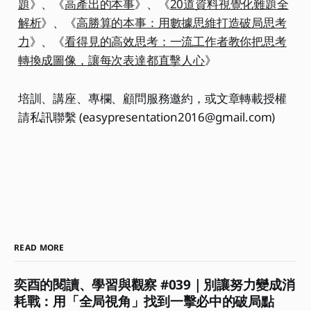
題
》、《
高產出的本事
》、《
20道資料視覺化難題全
解析
》、《
高勝算的本事：用數據思維打造破局思考
力
》、《
看得見的高效思考：一流工作者教你把思考
轉換成圖像，讓每次表達都直擊人心
》
培訓、講座、專欄、顧問服務邀約，或文章轉載授權
請私訊聯繫 (easypresentation2016@gmail.com)
READ MORE
奕酉的閱讀、學習與觀察 #039｜別讓努力變成消
耗戰：用「全局視角」找到一擊必中的破局點