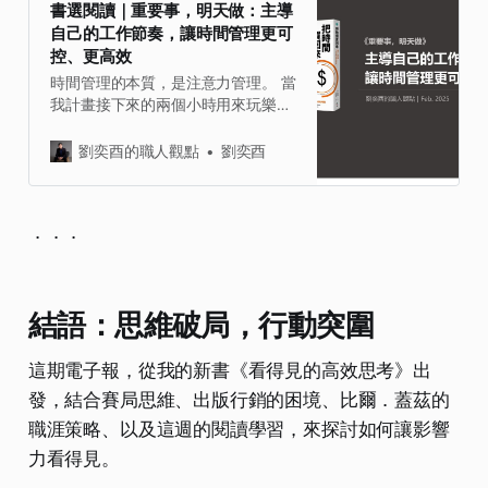
書選閱讀｜重要事，明天做：主導
日期：2025/02/13，類別：商業理
自己的工作節奏，讓時間管理更可
財博客來 正確理解「產品行銷」是行
控、更高效
銷任何科技產品最根本的工作，而大
多數公司都誤解了這一點。事實上，
時間管理的本質，是注意力管理。 當
促成廣大銷售管道和品牌喜愛度的關
我計畫接下來的兩個小時用來玩樂，
鍵，不在於更多的行銷工作，而是實
結果老闆的一通電話，讓我改變主意
現更優質的產品行銷。 你了解產品行
講時間用來工作。看似合理、更正面
劉奕酉的職人觀點
劉奕酉
銷嗎？產品行銷又為何重要？
的決定，其實是將時間與注意力的主
導權拱手讓出。 做不好時間管理的盲
點就在於此。 以為自己充分善用時
．．．
間，將時程塞滿滿的就是懂得時間管
理。實際上，只是用戰術上的勤奮，
掩飾策略上的懶惰。 ．．． 做好時
間管理，就是讓自己有餘裕 能按照計
結語：思維破局，行動突圍
劃展開行動，也能從容應付突發情
況；簡單來說就是能在「預期效益」
這期電子報，從我的新書《看得見的高效思考》出
下主導自己的時間。 那麼，有餘裕的
人，又是如何運用時間的？ 今天的時
發，結合賽局思維、出版行銷的困境、比爾．蓋茲的
間分配，可能是昨天、上週，甚至是
職涯策略、以及這週的閱讀學習，來探討如何讓影響
一個月前就計劃好的；把時間精力投
入在只有自己能做，而且是更重要、
力看得見。
更有價值的事情上，其餘的外包或忽