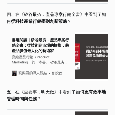
個人的不平等優勢，以最低風險、小
規模測試市場，逐步建立可持續發展
四、在《矽谷最夯．產品專案行銷全書》中看到了如
的微型公司。」 即使資源有限，善用
何
從科技產業行銷學到創新策略
？
不平等優勢，每個人都能創造成功事
業，就是這本書的核心觀點。 回過頭
來看，我在知識自雇者這條路上其實
印證了書中不少觀點，也的確是持續
書選閱讀｜矽谷最夯．產品專案行
創造與善用不平等優勢來打造與發展
銷全書：從技術到市場的橋樑，將
自己的事業。 ．．． 那麼，我是如
產品價值最大化的藝術家
何理解這本書的？ 做為知識自雇者，
我會從「知識創業」與「內容產業
寫給產品行銷（Product
化」的角度來思考如何創造不平等優
Marketing）的一本書。 矽谷最夯．
勢。結合這些年在寫作、教學與知識
產品專案行銷全書：破解世界級爆款
變現的經驗，總結出四個觀點： 一｜
產品，重新定義產品行銷力書名：矽
劉奕酉的職人觀點
劉奕酉
盤點與形塑「不平等優勢」的組合 二
谷最夯．產品專案行銷全書：破解世
｜低成本創業的關鍵是以「內容」驗
界級爆款產品，重新定義產品行銷
證市場 三｜個人品牌即人脈；不靠資
力，原文名稱：Loved: How to
五、在《重要事，明天做》中看到了如何
更有效率地
源，而靠「價值」連結 四｜創業的本
Rethink Marketing for Tech
質是「影響力累積」而不只是賺錢
管理時間與任務
？
Products，語言：繁體中文，
ISBN：9786267492765，頁數：
296，出版社：商業周刊，作者：瑪
蒂娜．羅琛科，譯者：陳文和，出版