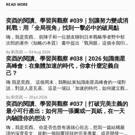
READ MORE
奕酉的閱讀、學習與觀察 #039｜別讓努力變成消
耗戰：用「全局視角」找到一擊必中的破局點
嗨，我是奕酉。 前陣子和一位朋友聊到日本戰略學者野中郁
次郎的著作《知略の本質》 書中提出「戰局眼」這個令我印
象深刻的概念。作者分析歷史上許多以弱勝強的逆轉戰事，發
By 劉奕酉
03 Aug 2026
現頂尖指揮官能擺脫消耗戰，關鍵不在於盲目的執行力，而是
奕酉的閱讀、學習與觀察 #038｜2026 知識衛星
在混沌中能瞬間看穿局勢、找到破局點的洞察力。 書中也指
高峰會：在集體加速的時代，你拿什麼定義自
出，真正具備戰局眼的指揮官在關鍵時刻的決策有兩個關鍵：
己？
一｜懂得捨棄。明白哪些局部利益能放棄，以換取整體戰局的
空間與時間。 二｜精準的時機感。知道何時該蓄力、何時該
嗨 我是奕酉。 這個周末，我剛結束知識衛星高峰會的一場對
果斷傾全力下注。 這讓我聯想到，這不正是多數人在面對競
談，對談人是瓦基。 這是一場以「加速的時代，如何建立觀
爭時最欠缺的「全局視角」嗎？ 常有人問我：奕酉，為什麼
點、用結構放大影響力」為主題的對談，在準備時我也在思
我每天拼命生內容、趕專案，產出卻總是像消耗品一樣，價格
By 劉奕酉
20 Jul 2026
索：已經這麼多人在談 AI 的各種面向、各種應用技巧，我們
奕酉的閱讀、學習與觀察 #037｜打破完美主義的
總是拉不起來，甚至愈做愈累？ 答案其實很簡單：你是在用
還能說些什麼？什麼又是前來參加的聽眾想要聽到的？ 「肯
微觀的戰術勤奮，掩蓋戰略上的懶惰。 這期電子報，我想和
最小可行產出：如何用一張圖或一頁紙，在一天
定不是網路上查得到，也不會是你問 AI 會得到的內容。」 抱
你聊聊什麼是全局視角？能帶來哪些具體效益？又該如何在生
內驗證你的想法？
持著這樣的心情，我和瓦基決定以各自扮演的角色說些自己的
活與工作上培養這種全局視角？ ．．． 擺脫低價內耗，用全
深刻感受，包括創作者、學習者，還有自雇者、商業顧問的視
局視角架設「迷宮無人機」 你是否也有過這樣的無力感？ 沒
嗨，我是奕酉。 你是否也曾有過雄心壯志，想寫一篇結構嚴
角來回答「加速的時代，如何建立觀點、用結構放大影響力」
日沒夜都在趕報告、生內容，還要處理客戶需求，忙得不可開
謹的深度長文、規劃一個顛覆現狀的完美專案、或是開發一堂