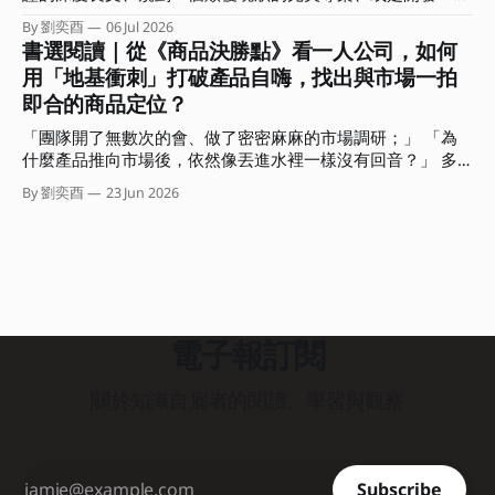
這個問題。 不知道前來聆聽這場對談的你，最有印象的是哪
交，但產出卻總是被當成消耗品，難以產生更大價值？
系統化的線上課程？結果在行事曆上拖了三週，每次打開工作
個部分？又有哪句話在你心中留下了一個位置？ 這期的電子
By 劉奕酉
06 Jul 2026
視窗或 筆記軟體，看著空白的螢幕，最後又默默把它關掉。
書選閱讀｜從《商品決勝點》看一人公司，如何
報，我想和你分享這場對談的重點摘要，還有沒說的部份。
我們常常誤以為，要等到「準備周全、想得完美」了才能開始
我會聚焦在對談中我所分享的三個思考核心，希望能幫助你從
用「地基衝刺」打破產品自嗨，找出與市場一拍
交付，卻不知在瘋狂快進的變動時代，思考是內顯的、只有行
「時間輸出」的勞務中解放，拿回人生的主導權。 ．．． 集
即合的商品定位？
動產出是外顯的。 那些卡在腦中、沒有轉化為產出的完美想
體加速、各自焦慮：你是在前進，還是有效率地迷路？ 「兩
法，對市場或職場而言都是不可見的，並不會產生任何價值。
位認為 AI 時代最常見的盲點有哪些？」 在對談中的這道問題
「團隊開了無數次的會、做了密密麻麻的市場調研；」 「為
而這種高思考、低產出的盲點，正是阻礙我們建立個人品牌與
很有意思。
什麼產品推向市場後，依然像丟進水裡一樣沒有回音？」 多
專業影響力的大魔王。 這期電子報我想與你聊聊，如何利用
數人遇到這種困境，直覺會怪罪執行力不足或計畫不夠完美。
商業上的「最小可行產品」（Minimum Viable Product，
By 劉奕酉
23 Jun 2026
但有沒有可能我們從一開始，就精準地朝著錯誤的方向狂奔？
MVP）概念，將其「降維」應用在個人產出上。 教你如何用
如果我們能在事前就先驗證，或許就可以避開偏誤、做出市場
一隻筆、一張紙，在三小時內完成一次有效的專業價值驗證。
根本不需要的「自嗨」產品。問題是，幾乎沒有一個團隊或組
．．． 重新定義個人工作者的 MVP 在軟體開發中，MVP 是指
織認為自己會犯下這個錯誤。 「只要大家一起開會，集思廣
用最低成本、最快速度做出一個包含核心功能產品，直接丟進
益肯定能避免這個盲點的。」 聽起來很合理。不過糟糕的
市場測試，以此決定要不要繼續修正或加碼。 而個人工作者
是，傳統組織的會議模式，如馬拉松式的團體腦力激盪，非但
的 MVP，
無法解決問題，反而容易引發「群體思維」與高階主管個人偏
電子報訂閱
好的認知偏誤，最終還是會產出流於平庸、自以為市場需要的
產品。 那該怎麼辦？這本《商品決勝點》就是在解決這個問
關於知識自雇者的閱讀、學習與觀察
題。 兩位作者 Jake Knapp 和 John Zeratsky 曾出版過
《Google衝刺工作法》這本暢銷書。在這本新書中，他們結
合了自身在打造 Gmail、Google Meet、YouTube 等成功產品
的經驗，以及十多年來輔導超過三百個團隊的創投實務，共同
Subscribe
研發出一套能在兩天內（十小時）