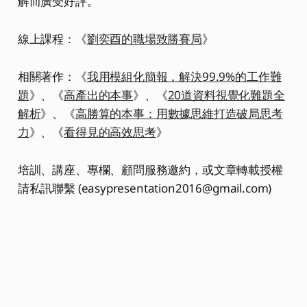
解而廣受好評。
線上課程：《
劉奕酉的職場致勝賽局
》
相關著作：《
我用模組化簡報，解決99.9%的工作難
題
》、《
高產出的本事
》、《
20道資料視覺化難題全
解析
》、《
高勝算的本事：用數據思維打造破局思考
力
》、《
看得見的高效思考
》
培訓、講座、專欄、顧問服務邀約，或文章轉載授權
請私訊聯繫 (easypresentation2016@gmail.com)