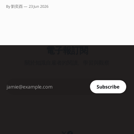
專業影響力的大魔王。 這期電子報我想與你聊聊，如何利用
數人遇到這種困境，直覺會怪罪執行力不足或計畫不夠完美。
商業上的「最小可行產品」（Minimum Viable Product，
By 劉奕酉
23 Jun 2026
但有沒有可能我們從一開始，就精準地朝著錯誤的方向狂奔？
MVP）概念，將其「降維」應用在個人產出上。 教你如何用
如果我們能在事前就先驗證，或許就可以避開偏誤、做出市場
一隻筆、一張紙，在三小時內完成一次有效的專業價值驗證。
根本不需要的「自嗨」產品。問題是，幾乎沒有一個團隊或組
．．． 重新定義個人工作者的 MVP 在軟體開發中，MVP 是指
織認為自己會犯下這個錯誤。 「只要大家一起開會，集思廣
用最低成本、最快速度做出一個包含核心功能產品，直接丟進
益肯定能避免這個盲點的。」 聽起來很合理。不過糟糕的
市場測試，以此決定要不要繼續修正或加碼。 而個人工作者
是，傳統組織的會議模式，如馬拉松式的團體腦力激盪，非但
的 MVP，
無法解決問題，反而容易引發「群體思維」與高階主管個人偏
電子報訂閱
好的認知偏誤，最終還是會產出流於平庸、自以為市場需要的
產品。 那該怎麼辦？這本《商品決勝點》就是在解決這個問
關於知識自雇者的閱讀、學習與觀察
題。 兩位作者 Jake Knapp 和 John Zeratsky 曾出版過
《Google衝刺工作法》這本暢銷書。在這本新書中，他們結
合了自身在打造 Gmail、Google Meet、YouTube 等成功產品
的經驗，以及十多年來輔導超過三百個團隊的創投實務，共同
Subscribe
研發出一套能在兩天內（十小時）