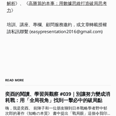
解析
》、《
高勝算的本事：用數據思維打造破局思考
力
》
培訓、講座、專欄、顧問服務邀約，或文章轉載授權
請私訊聯繫 (easypresentation2016@gmail.com)
READ MORE
奕酉的閱讀、學習與觀察 #039｜別讓努力變成消
耗戰：用「全局視角」找到一擊必中的破局點
嗨，我是奕酉。 前陣子和一位朋友聊到日本戰略學者野中郁
次郎的著作《知略の本質》 書中提出「戰局眼」這個令我印