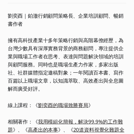
劉奕酉｜鉑澈行銷顧問策略長、企業培訓顧問、暢銷
書作者
擁有高科技產業十多年策略行銷與高階幕僚經歷，為
台灣少數具有深厚實務背景的商務顧問，專注提供企
業與職場工作者在思考、表達與問題解決領域的培訓
與顧問服務。同時也是職場生產力作家，多家出版
社、社群媒體指定邀稿對象；一年閱讀百本書、寫作
百篇以上職場文章，以知識萃取、高效產出與全息圖
解而廣受好評。
線上課程：《
劉奕酉的職場致勝賽局
》
相關著作：《
我用模組化簡報，解決99.9%的工作難
題
》、《
高產出的本事
》、《
20道資料視覺化難題全