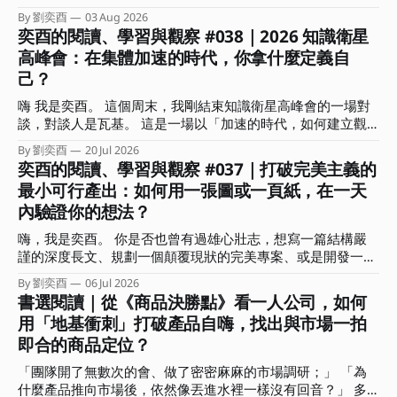
象深刻的概念。作者分析歷史上許多以弱勝強的逆轉戰事，發
By 劉奕酉
03 Aug 2026
現頂尖指揮官能擺脫消耗戰，關鍵不在於盲目的執行力，而是
奕酉的閱讀、學習與觀察 #038｜2026 知識衛星
在混沌中能瞬間看穿局勢、找到破局點的洞察力。 書中也指
高峰會：在集體加速的時代，你拿什麼定義自
出，真正具備戰局眼的指揮官在關鍵時刻的決策有兩個關鍵：
己？
一｜懂得捨棄。明白哪些局部利益能放棄，以換取整體戰局的
空間與時間。 二｜精準的時機感。知道何時該蓄力、何時該
嗨 我是奕酉。 這個周末，我剛結束知識衛星高峰會的一場對
果斷傾全力下注。 這讓我聯想到，這不正是多數人在面對競
談，對談人是瓦基。 這是一場以「加速的時代，如何建立觀
爭時最欠缺的「全局視角」嗎？ 常有人問我：奕酉，為什麼
點、用結構放大影響力」為主題的對談，在準備時我也在思
我每天拼命生內容、趕專案，產出卻總是像消耗品一樣，價格
By 劉奕酉
20 Jul 2026
索：已經這麼多人在談 AI 的各種面向、各種應用技巧，我們
奕酉的閱讀、學習與觀察 #037｜打破完美主義的
總是拉不起來，甚至愈做愈累？ 答案其實很簡單：你是在用
還能說些什麼？什麼又是前來參加的聽眾想要聽到的？ 「肯
微觀的戰術勤奮，掩蓋戰略上的懶惰。 這期電子報，我想和
最小可行產出：如何用一張圖或一頁紙，在一天
定不是網路上查得到，也不會是你問 AI 會得到的內容。」 抱
你聊聊什麼是全局視角？能帶來哪些具體效益？又該如何在生
內驗證你的想法？
持著這樣的心情，我和瓦基決定以各自扮演的角色說些自己的
活與工作上培養這種全局視角？ ．．． 擺脫低價內耗，用全
深刻感受，包括創作者、學習者，還有自雇者、商業顧問的視
局視角架設「迷宮無人機」 你是否也有過這樣的無力感？ 沒
嗨，我是奕酉。 你是否也曾有過雄心壯志，想寫一篇結構嚴
角來回答「加速的時代，如何建立觀點、用結構放大影響力」
日沒夜都在趕報告、生內容，還要處理客戶需求，忙得不可開
謹的深度長文、規劃一個顛覆現狀的完美專案、或是開發一堂
這個問題。 不知道前來聆聽這場對談的你，最有印象的是哪
交，但產出卻總是被當成消耗品，難以產生更大價值？
系統化的線上課程？結果在行事曆上拖了三週，每次打開工作
個部分？又有哪句話在你心中留下了一個位置？ 這期的電子
By 劉奕酉
06 Jul 2026
視窗或 筆記軟體，看著空白的螢幕，最後又默默把它關掉。
書選閱讀｜從《商品決勝點》看一人公司，如何
報，我想和你分享這場對談的重點摘要，還有沒說的部份。
我們常常誤以為，要等到「準備周全、想得完美」了才能開始
我會聚焦在對談中我所分享的三個思考核心，希望能幫助你從
用「地基衝刺」打破產品自嗨，找出與市場一拍
交付，卻不知在瘋狂快進的變動時代，思考是內顯的、只有行
「時間輸出」的勞務中解放，拿回人生的主導權。 ．．． 集
即合的商品定位？
動產出是外顯的。 那些卡在腦中、沒有轉化為產出的完美想
體加速、各自焦慮：你是在前進，還是有效率地迷路？ 「兩
法，對市場或職場而言都是不可見的，並不會產生任何價值。
位認為 AI 時代最常見的盲點有哪些？」 在對談中的這道問題
「團隊開了無數次的會、做了密密麻麻的市場調研；」 「為
而這種高思考、低產出的盲點，正是阻礙我們建立個人品牌與
很有意思。
什麼產品推向市場後，依然像丟進水裡一樣沒有回音？」 多