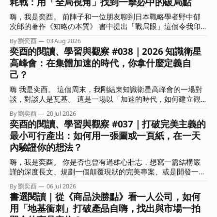
耗戰：用「全局視角」找到一擊必中的破局點
嗨，我是奕酉。 前陣子和一位朋友聊到日本戰略學者野中郁
次郎的著作《知略の本質》 書中提出「戰局眼」這個令我印
象深刻的概念。作者分析歷史上許多以弱勝強的逆轉戰事，發
By 劉奕酉
03 Aug 2026
現頂尖指揮官能擺脫消耗戰，關鍵不在於盲目的執行力，而是
奕酉的閱讀、學習與觀察 #038｜2026 知識衛星
在混沌中能瞬間看穿局勢、找到破局點的洞察力。 書中也指
高峰會：在集體加速的時代，你拿什麼定義自
出，真正具備戰局眼的指揮官在關鍵時刻的決策有兩個關鍵：
己？
一｜懂得捨棄。明白哪些局部利益能放棄，以換取整體戰局的
空間與時間。 二｜精準的時機感。知道何時該蓄力、何時該
嗨 我是奕酉。 這個周末，我剛結束知識衛星高峰會的一場對
果斷傾全力下注。 這讓我聯想到，這不正是多數人在面對競
談，對談人是瓦基。 這是一場以「加速的時代，如何建立觀
爭時最欠缺的「全局視角」嗎？ 常有人問我：奕酉，為什麼
點、用結構放大影響力」為主題的對談，在準備時我也在思
我每天拼命生內容、趕專案，產出卻總是像消耗品一樣，價格
By 劉奕酉
20 Jul 2026
索：已經這麼多人在談 AI 的各種面向、各種應用技巧，我們
奕酉的閱讀、學習與觀察 #037｜打破完美主義的
總是拉不起來，甚至愈做愈累？ 答案其實很簡單：你是在用
還能說些什麼？什麼又是前來參加的聽眾想要聽到的？ 「肯
微觀的戰術勤奮，掩蓋戰略上的懶惰。 這期電子報，我想和
最小可行產出：如何用一張圖或一頁紙，在一天
定不是網路上查得到，也不會是你問 AI 會得到的內容。」 抱
你聊聊什麼是全局視角？能帶來哪些具體效益？又該如何在生
內驗證你的想法？
持著這樣的心情，我和瓦基決定以各自扮演的角色說些自己的
活與工作上培養這種全局視角？ ．．． 擺脫低價內耗，用全
深刻感受，包括創作者、學習者，還有自雇者、商業顧問的視
局視角架設「迷宮無人機」 你是否也有過這樣的無力感？ 沒
嗨，我是奕酉。 你是否也曾有過雄心壯志，想寫一篇結構嚴
角來回答「加速的時代，如何建立觀點、用結構放大影響力」
日沒夜都在趕報告、生內容，還要處理客戶需求，忙得不可開
謹的深度長文、規劃一個顛覆現狀的完美專案、或是開發一堂
這個問題。 不知道前來聆聽這場對談的你，最有印象的是哪
交，但產出卻總是被當成消耗品，難以產生更大價值？
系統化的線上課程？結果在行事曆上拖了三週，每次打開工作
個部分？又有哪句話在你心中留下了一個位置？ 這期的電子
By 劉奕酉
06 Jul 2026
視窗或 筆記軟體，看著空白的螢幕，最後又默默把它關掉。
書選閱讀｜從《商品決勝點》看一人公司，如何
報，我想和你分享這場對談的重點摘要，還有沒說的部份。
我們常常誤以為，要等到「準備周全、想得完美」了才能開始
我會聚焦在對談中我所分享的三個思考核心，希望能幫助你從
用「地基衝刺」打破產品自嗨，找出與市場一拍
交付，卻不知在瘋狂快進的變動時代，思考是內顯的、只有行
「時間輸出」的勞務中解放，拿回人生的主導權。 ．．． 集