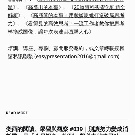
題
》、《
高產出的本事
》、《
20道資料視覺化難題全
解析
》、《
高勝算的本事：用數據思維打造破局思考
力
》、《
看得見的高效思考：一流工作者教你把思考
轉換成圖像，讓每次表達都直擊人心
》
培訓、講座、專欄、顧問服務邀約，或文章轉載授權
請私訊聯繫 (easypresentation2016@gmail.com)
READ MORE
奕酉的閱讀、學習與觀察 #039｜別讓努力變成消