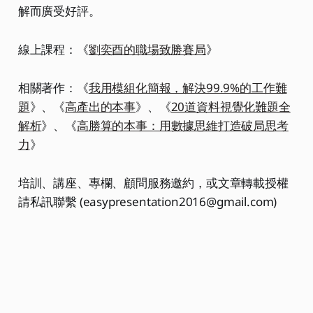
解而廣受好評。
線上課程：《
劉奕酉的職場致勝賽局
》
相關著作：《
我用模組化簡報，解決99.9%的工作難
題
》、《
高產出的本事
》、《
20道資料視覺化難題全
解析
》、《
高勝算的本事：用數據思維打造破局思考
力
》
培訓、講座、專欄、顧問服務邀約，或文章轉載授權
請私訊聯繫 (easypresentation2016@gmail.com)