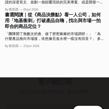
日沒夜都在趕報告、生內容，還要處理客戶需求，忙得不可開
謹的深度長文、規劃一個顛覆現狀的完美專案、或是開發一堂
這個問題。 不知道前來聆聽這場對談的你，最有印象的是哪
交，但產出卻總是被當成消耗品，難以產生更大價值？
系統化的線上課程？結果在行事曆上拖了三週，每次打開工作
個部分？又有哪句話在你心中留下了一個位置？ 這期的電子
By 劉奕酉
06 Jul 2026
視窗或 筆記軟體，看著空白的螢幕，最後又默默把它關掉。
書選閱讀｜從《商品決勝點》看一人公司，如何
報，我想和你分享這場對談的重點摘要，還有沒說的部份。
我們常常誤以為，要等到「準備周全、想得完美」了才能開始
我會聚焦在對談中我所分享的三個思考核心，希望能幫助你從
用「地基衝刺」打破產品自嗨，找出與市場一拍
交付，卻不知在瘋狂快進的變動時代，思考是內顯的、只有行
「時間輸出」的勞務中解放，拿回人生的主導權。 ．．． 集
即合的商品定位？
動產出是外顯的。 那些卡在腦中、沒有轉化為產出的完美想
體加速、各自焦慮：你是在前進，還是有效率地迷路？ 「兩
法，對市場或職場而言都是不可見的，並不會產生任何價值。
位認為 AI 時代最常見的盲點有哪些？」 在對談中的這道問題
「團隊開了無數次的會、做了密密麻麻的市場調研；」 「為
而這種高思考、低產出的盲點，正是阻礙我們建立個人品牌與
很有意思。
什麼產品推向市場後，依然像丟進水裡一樣沒有回音？」 多
專業影響力的大魔王。 這期電子報我想與你聊聊，如何利用
數人遇到這種困境，直覺會怪罪執行力不足或計畫不夠完美。
商業上的「最小可行產品」（Minimum Viable Product，
By 劉奕酉
23 Jun 2026
但有沒有可能我們從一開始，就精準地朝著錯誤的方向狂奔？
MVP）概念，將其「降維」應用在個人產出上。 教你如何用
如果我們能在事前就先驗證，或許就可以避開偏誤、做出市場
一隻筆、一張紙，在三小時內完成一次有效的專業價值驗證。
根本不需要的「自嗨」產品。問題是，幾乎沒有一個團隊或組
．．． 重新定義個人工作者的 MVP 在軟體開發中，MVP 是指
織認為自己會犯下這個錯誤。 「只要大家一起開會，集思廣
用最低成本、最快速度做出一個包含核心功能產品，直接丟進
益肯定能避免這個盲點的。」 聽起來很合理。不過糟糕的
市場測試，以此決定要不要繼續修正或加碼。 而個人工作者
是，傳統組織的會議模式，如馬拉松式的團體腦力激盪，非但
的 MVP，
無法解決問題，反而容易引發「群體思維」與高階主管個人偏
電子報訂閱
好的認知偏誤，最終還是會產出流於平庸、自以為市場需要的
產品。 那該怎麼辦？這本《商品決勝點》就是在解決這個問
關於知識自雇者的閱讀、學習與觀察
題。 兩位作者 Jake Knapp 和 John Zeratsky 曾出版過
《Google衝刺工作法》這本暢銷書。在這本新書中，他們結
合了自身在打造 Gmail、Google Meet、YouTube 等成功產品
的經驗，以及十多年來輔導超過三百個團隊的創投實務，共同