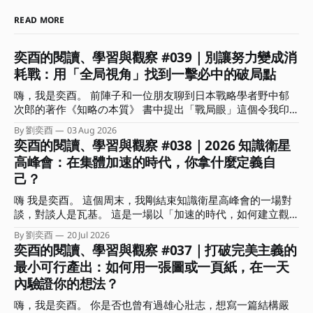
READ MORE
奕酉的閱讀、學習與觀察 #039｜別讓努力變成消
耗戰：用「全局視角」找到一擊必中的破局點
嗨，我是奕酉。 前陣子和一位朋友聊到日本戰略學者野中郁
次郎的著作《知略の本質》 書中提出「戰局眼」這個令我印
象深刻的概念。作者分析歷史上許多以弱勝強的逆轉戰事，發
By 劉奕酉
03 Aug 2026
現頂尖指揮官能擺脫消耗戰，關鍵不在於盲目的執行力，而是
奕酉的閱讀、學習與觀察 #038｜2026 知識衛星
在混沌中能瞬間看穿局勢、找到破局點的洞察力。 書中也指
高峰會：在集體加速的時代，你拿什麼定義自
出，真正具備戰局眼的指揮官在關鍵時刻的決策有兩個關鍵：
己？
一｜懂得捨棄。明白哪些局部利益能放棄，以換取整體戰局的
空間與時間。 二｜精準的時機感。知道何時該蓄力、何時該
嗨 我是奕酉。 這個周末，我剛結束知識衛星高峰會的一場對
果斷傾全力下注。 這讓我聯想到，這不正是多數人在面對競
談，對談人是瓦基。 這是一場以「加速的時代，如何建立觀
爭時最欠缺的「全局視角」嗎？ 常有人問我：奕酉，為什麼
點、用結構放大影響力」為主題的對談，在準備時我也在思
我每天拼命生內容、趕專案，產出卻總是像消耗品一樣，價格
By 劉奕酉
20 Jul 2026
索：已經這麼多人在談 AI 的各種面向、各種應用技巧，我們
奕酉的閱讀、學習與觀察 #037｜打破完美主義的
總是拉不起來，甚至愈做愈累？ 答案其實很簡單：你是在用
還能說些什麼？什麼又是前來參加的聽眾想要聽到的？ 「肯
微觀的戰術勤奮，掩蓋戰略上的懶惰。 這期電子報，我想和
最小可行產出：如何用一張圖或一頁紙，在一天
定不是網路上查得到，也不會是你問 AI 會得到的內容。」 抱
你聊聊什麼是全局視角？能帶來哪些具體效益？又該如何在生
內驗證你的想法？
持著這樣的心情，我和瓦基決定以各自扮演的角色說些自己的
活與工作上培養這種全局視角？ ．．． 擺脫低價內耗，用全
深刻感受，包括創作者、學習者，還有自雇者、商業顧問的視
局視角架設「迷宮無人機」 你是否也有過這樣的無力感？ 沒
嗨，我是奕酉。 你是否也曾有過雄心壯志，想寫一篇結構嚴
角來回答「加速的時代，如何建立觀點、用結構放大影響力」