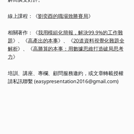
線上課程：《
劉奕酉的職場致勝賽局
》
相關著作：《
我用模組化簡報，解決99.9%的工作難
題
》、《
高產出的本事
》、《
20道資料視覺化難題全
解析
》、《
高勝算的本事：用數據思維打造破局思考
力
》
培訓、講座、專欄、顧問服務邀約，或文章轉載授權
請私訊聯繫 (easypresentation2016@gmail.com)