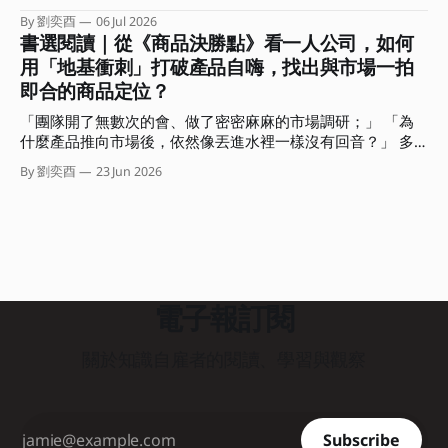
這個問題。 不知道前來聆聽這場對談的你，最有印象的是哪
交，但產出卻總是被當成消耗品，難以產生更大價值？
系統化的線上課程？結果在行事曆上拖了三週，每次打開工作
個部分？又有哪句話在你心中留下了一個位置？ 這期的電子
By 劉奕酉
06 Jul 2026
視窗或 筆記軟體，看著空白的螢幕，最後又默默把它關掉。
書選閱讀｜從《商品決勝點》看一人公司，如何
報，我想和你分享這場對談的重點摘要，還有沒說的部份。
我們常常誤以為，要等到「準備周全、想得完美」了才能開始
我會聚焦在對談中我所分享的三個思考核心，希望能幫助你從
用「地基衝刺」打破產品自嗨，找出與市場一拍
交付，卻不知在瘋狂快進的變動時代，思考是內顯的、只有行
「時間輸出」的勞務中解放，拿回人生的主導權。 ．．． 集
即合的商品定位？
動產出是外顯的。 那些卡在腦中、沒有轉化為產出的完美想
體加速、各自焦慮：你是在前進，還是有效率地迷路？ 「兩
法，對市場或職場而言都是不可見的，並不會產生任何價值。
位認為 AI 時代最常見的盲點有哪些？」 在對談中的這道問題
「團隊開了無數次的會、做了密密麻麻的市場調研；」 「為
而這種高思考、低產出的盲點，正是阻礙我們建立個人品牌與
很有意思。
什麼產品推向市場後，依然像丟進水裡一樣沒有回音？」 多
專業影響力的大魔王。 這期電子報我想與你聊聊，如何利用
數人遇到這種困境，直覺會怪罪執行力不足或計畫不夠完美。
商業上的「最小可行產品」（Minimum Viable Product，
By 劉奕酉
23 Jun 2026
但有沒有可能我們從一開始，就精準地朝著錯誤的方向狂奔？
MVP）概念，將其「降維」應用在個人產出上。 教你如何用
如果我們能在事前就先驗證，或許就可以避開偏誤、做出市場
一隻筆、一張紙，在三小時內完成一次有效的專業價值驗證。
根本不需要的「自嗨」產品。問題是，幾乎沒有一個團隊或組
．．． 重新定義個人工作者的 MVP 在軟體開發中，MVP 是指
織認為自己會犯下這個錯誤。 「只要大家一起開會，集思廣
用最低成本、最快速度做出一個包含核心功能產品，直接丟進
益肯定能避免這個盲點的。」 聽起來很合理。不過糟糕的
市場測試，以此決定要不要繼續修正或加碼。 而個人工作者
是，傳統組織的會議模式，如馬拉松式的團體腦力激盪，非但
的 MVP，
無法解決問題，反而容易引發「群體思維」與高階主管個人偏
電子報訂閱
好的認知偏誤，最終還是會產出流於平庸、自以為市場需要的
產品。 那該怎麼辦？這本《商品決勝點》就是在解決這個問
關於知識自雇者的閱讀、學習與觀察
題。 兩位作者 Jake Knapp 和 John Zeratsky 曾出版過
《Google衝刺工作法》這本暢銷書。在這本新書中，他們結
合了自身在打造 Gmail、Google Meet、YouTube 等成功產品
的經驗，以及十多年來輔導超過三百個團隊的創投實務，共同
Subscribe
研發出一套能在兩天內（十小時）