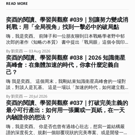
READ MORE
奕酉的閱讀、學習與觀察 #039｜別讓努力變成消
耗戰：用「全局視角」找到一擊必中的破局點
嗨，我是奕酉。 前陣子和一位朋友聊到日本戰略學者野中郁
次郎的著作《知略の本質》 書中提出「戰局眼」這個令我印
象深刻的概念。作者分析歷史上許多以弱勝強的逆轉戰事，發
By 劉奕酉
03 Aug 2026
現頂尖指揮官能擺脫消耗戰，關鍵不在於盲目的執行力，而是
奕酉的閱讀、學習與觀察 #038｜2026 知識衛星
在混沌中能瞬間看穿局勢、找到破局點的洞察力。 書中也指
高峰會：在集體加速的時代，你拿什麼定義自
出，真正具備戰局眼的指揮官在關鍵時刻的決策有兩個關鍵：
己？
一｜懂得捨棄。明白哪些局部利益能放棄，以換取整體戰局的
空間與時間。 二｜精準的時機感。知道何時該蓄力、何時該
嗨 我是奕酉。 這個周末，我剛結束知識衛星高峰會的一場對
果斷傾全力下注。 這讓我聯想到，這不正是多數人在面對競
談，對談人是瓦基。 這是一場以「加速的時代，如何建立觀
爭時最欠缺的「全局視角」嗎？ 常有人問我：奕酉，為什麼
點、用結構放大影響力」為主題的對談，在準備時我也在思
我每天拼命生內容、趕專案，產出卻總是像消耗品一樣，價格
By 劉奕酉
20 Jul 2026
索：已經這麼多人在談 AI 的各種面向、各種應用技巧，我們
奕酉的閱讀、學習與觀察 #037｜打破完美主義的
總是拉不起來，甚至愈做愈累？ 答案其實很簡單：你是在用
還能說些什麼？什麼又是前來參加的聽眾想要聽到的？ 「肯
微觀的戰術勤奮，掩蓋戰略上的懶惰。 這期電子報，我想和
最小可行產出：如何用一張圖或一頁紙，在一天
定不是網路上查得到，也不會是你問 AI 會得到的內容。」 抱
你聊聊什麼是全局視角？能帶來哪些具體效益？又該如何在生
內驗證你的想法？
持著這樣的心情，我和瓦基決定以各自扮演的角色說些自己的
活與工作上培養這種全局視角？ ．．． 擺脫低價內耗，用全
深刻感受，包括創作者、學習者，還有自雇者、商業顧問的視
局視角架設「迷宮無人機」 你是否也有過這樣的無力感？ 沒
嗨，我是奕酉。 你是否也曾有過雄心壯志，想寫一篇結構嚴
角來回答「加速的時代，如何建立觀點、用結構放大影響力」
日沒夜都在趕報告、生內容，還要處理客戶需求，忙得不可開
謹的深度長文、規劃一個顛覆現狀的完美專案、或是開發一堂