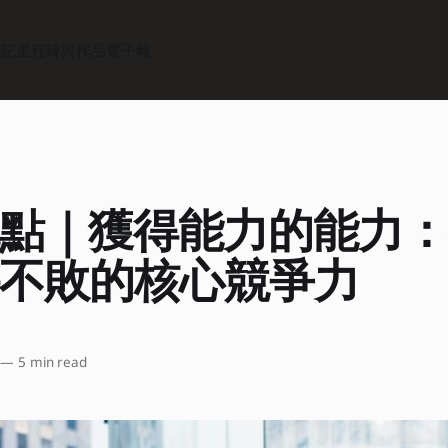
筆記
里程碑與作品
電子報
點｜獲得能力的能力
不敗的核心競爭力
—
5 min read