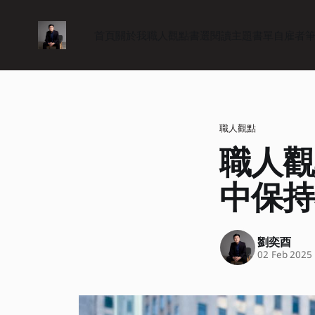
首頁
關於我
職人觀點
書選閱讀
主題書單
自雇者
職人觀點
職人觀
中保持
劉奕酉
02 Feb 2025