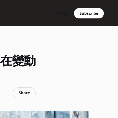
Subscribe
Sign in
：在變動
Share