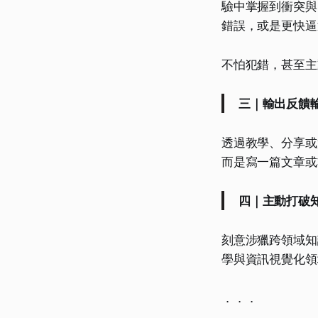
驗中掌握到衝突與
錯誤，或是更快逼
不怕犯錯，甚至主
三｜輸出反饋
透過教學、分享或
而是寫一篇文章或
四｜主動打破
刻意涉獵跨領域知
學與資訊視覺化領
．．．