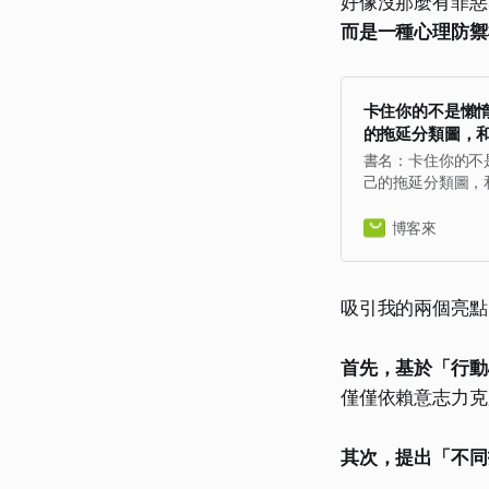
好像沒那麼有罪惡
而是一種心理防禦
卡住你的不是懶
的拖延分類圖，
書名：卡住你的不
己的拖延分類圖，
原文名稱：나는 왜 
심리학，語言：繁體中
博客來
社：聯經出版公司，
者：幕生，出版日期：
吸引我的兩個亮點
首先，基於「行動
僅僅依賴意志力克
其次，提出「不同