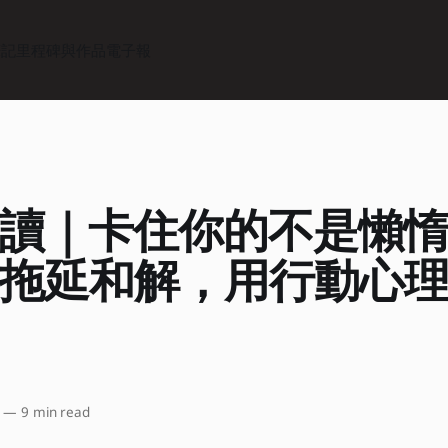
筆記
里程碑與作品
電子報
讀｜卡住你的不是懶
拖延和解，用行動心
—
9 min read