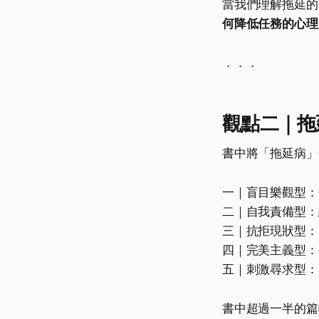
當我們理解拖延的
何降低任務的心理
．．．
觀點二｜拖
書中將「拖延病」
一｜盲目樂觀型：
二｜自我責備型：
三｜抗拒現狀型：
四｜完美主義型：
五｜刺激尋求型：
書中超過一半的篇