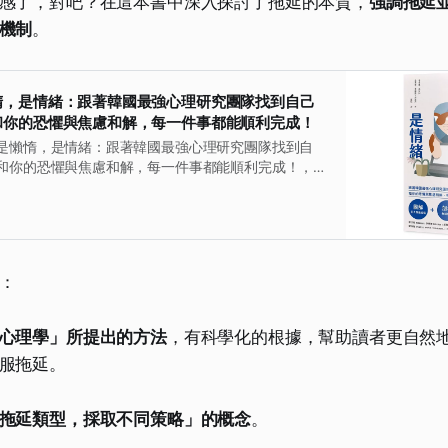
感了，對吧？在這本書中深入探討了拖延的本質，
強調拖延
機制
。
惰，是情緒：跟著韓國最強心理研究團隊找到自己
和你的恐懼與焦慮和解，每一件事都能順利完成！
是懶惰，是情緒：跟著韓國最強心理研究團隊找到自
和你的恐懼與焦慮和解，每一件事都能順利完成！，
꾸물거릴까?: 미루는 습관을 타파하는 성향별 맞춤
文，ISBN：9789570876192，頁數：224，出版
作者：李東龜,孫何林,金書瑛,李娜熙,吳玹周，譯
2025/03/13，類別：商業理財
：
心理學」所提出的方法
，有科學化的根據，幫助讀者更自然
服拖延。
拖延類型，採取不同策略」的概念
。