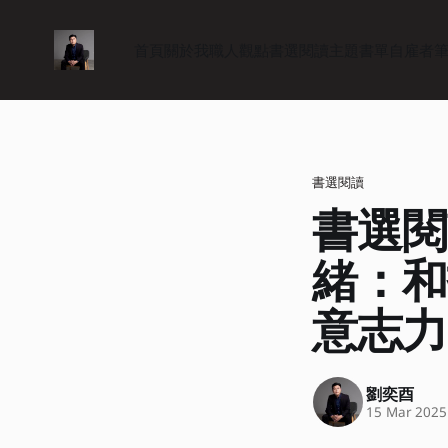
首頁
關於我
職人觀點
書選閱讀
主題書單
自雇者
書選閱讀
書選閱
緒：和
意志力
劉奕酉
15 Mar 2025