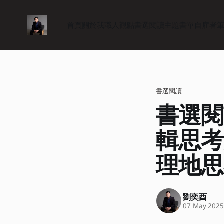
首頁
關於我
職人觀點
書選閱讀
主題書單
自雇者
書選閱讀
書選閱
輯思考
理地思
劉奕酉
07 May 202