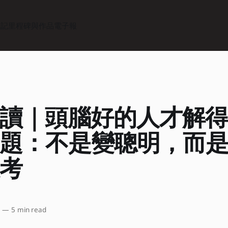
筆記
里程碑與作品
電子報
讀｜頭腦好的人才解
題：不是變聰明，而
考
5
—
5 min read