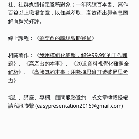
社、社群媒體指定邀稿對象；一年閱讀百本書、寫作
百篇以上職場文章，以知識萃取、高效產出與全息圖
解而廣受好評。
線上課程：《
劉奕酉的職場致勝賽局
》
相關著作：《
我用模組化簡報，解決99.9%的工作難
題
》、《
高產出的本事
》、《
20道資料視覺化難題全
解析
》、《
高勝算的本事：用數據思維打造破局思考
力
》
培訓、講座、專欄、顧問服務邀約，或文章轉載授權
請私訊聯繫 (easypresentation2016@gmail.com)