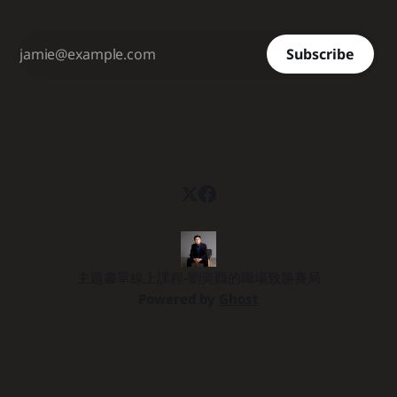
《Google衝刺工作法》這本暢銷書。在這本新書中，他們結
合了自身在打造 Gmail、Google Meet、YouTube 等成功產品
的經驗，以及十多年來輔導超過三百個團隊的創投實務，共同
Subscribe
研發出一套能在兩天內（十小時）
主題書單
線上課程-劉奕酉的職場致勝賽局
Powered by
Ghost