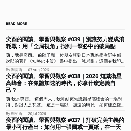
READ MORE
奕酉的閱讀、學習與觀察 #039｜別讓努力變成消
耗戰：用「全局視角」找到一擊必中的破局點
嗨，我是奕酉。 前陣子和一位朋友聊到日本戰略學者野中郁
次郎的著作《知略の本質》 書中提出「戰局眼」這個令我印
象深刻的概念。作者分析歷史上許多以弱勝強的逆轉戰事，發
By 劉奕酉
03 Aug 2026
現頂尖指揮官能擺脫消耗戰，關鍵不在於盲目的執行力，而是
奕酉的閱讀、學習與觀察 #038｜2026 知識衛星
在混沌中能瞬間看穿局勢、找到破局點的洞察力。 書中也指
高峰會：在集體加速的時代，你拿什麼定義自
出，真正具備戰局眼的指揮官在關鍵時刻的決策有兩個關鍵：
己？
一｜懂得捨棄。明白哪些局部利益能放棄，以換取整體戰局的
空間與時間。 二｜精準的時機感。知道何時該蓄力、何時該
嗨 我是奕酉。 這個周末，我剛結束知識衛星高峰會的一場對
果斷傾全力下注。 這讓我聯想到，這不正是多數人在面對競
談，對談人是瓦基。 這是一場以「加速的時代，如何建立觀
爭時最欠缺的「全局視角」嗎？ 常有人問我：奕酉，為什麼
點、用結構放大影響力」為主題的對談，在準備時我也在思
我每天拼命生內容、趕專案，產出卻總是像消耗品一樣，價格
By 劉奕酉
20 Jul 2026
索：已經這麼多人在談 AI 的各種面向、各種應用技巧，我們
奕酉的閱讀、學習與觀察 #037｜打破完美主義的
總是拉不起來，甚至愈做愈累？ 答案其實很簡單：你是在用
還能說些什麼？什麼又是前來參加的聽眾想要聽到的？ 「肯
微觀的戰術勤奮，掩蓋戰略上的懶惰。 這期電子報，我想和
最小可行產出：如何用一張圖或一頁紙，在一天
定不是網路上查得到，也不會是你問 AI 會得到的內容。」 抱