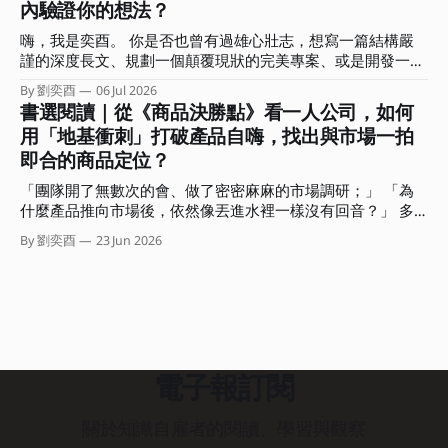
你聊聊什麼是全局視角？能帶來哪些具體效益？又該如何在生
內驗證你的想法？
持著這樣的心情，我和瓦基決定以各自扮演的角色說些自己的
活與工作上培養這種全局視角？ ．．． 擺脫低價內耗，用全
深刻感受，包括創作者、學習者，還有自雇者、商業顧問的視
局視角架設「迷宮無人機」 你是否也有過這樣的無力感？ 沒
嗨，我是奕酉。 你是否也曾有過雄心壯志，想寫一篇結構嚴
角來回答「加速的時代，如何建立觀點、用結構放大影響力」
日沒夜都在趕報告、生內容，還要處理客戶需求，忙得不可開
謹的深度長文、規劃一個顛覆現狀的完美專案、或是開發一堂
這個問題。 不知道前來聆聽這場對談的你，最有印象的是哪
交，但產出卻總是被當成消耗品，難以產生更大價值？
系統化的線上課程？結果在行事曆上拖了三週，每次打開工作
個部分？又有哪句話在你心中留下了一個位置？ 這期的電子
By 劉奕酉
06 Jul 2026
視窗或 筆記軟體，看著空白的螢幕，最後又默默把它關掉。
書選閱讀｜從《商品決勝點》看一人公司，如何
報，我想和你分享這場對談的重點摘要，還有沒說的部份。
我們常常誤以為，要等到「準備周全、想得完美」了才能開始
我會聚焦在對談中我所分享的三個思考核心，希望能幫助你從
用「地基衝刺」打破產品自嗨，找出與市場一拍
交付，卻不知在瘋狂快進的變動時代，思考是內顯的、只有行
「時間輸出」的勞務中解放，拿回人生的主導權。 ．．． 集
即合的商品定位？
動產出是外顯的。 那些卡在腦中、沒有轉化為產出的完美想
體加速、各自焦慮：你是在前進，還是有效率地迷路？ 「兩
法，對市場或職場而言都是不可見的，並不會產生任何價值。
位認為 AI 時代最常見的盲點有哪些？」 在對談中的這道問題
「團隊開了無數次的會、做了密密麻麻的市場調研；」 「為
而這種高思考、低產出的盲點，正是阻礙我們建立個人品牌與
很有意思。
什麼產品推向市場後，依然像丟進水裡一樣沒有回音？」 多
專業影響力的大魔王。 這期電子報我想與你聊聊，如何利用
數人遇到這種困境，直覺會怪罪執行力不足或計畫不夠完美。
商業上的「最小可行產品」（Minimum Viable Product，
By 劉奕酉
23 Jun 2026
但有沒有可能我們從一開始，就精準地朝著錯誤的方向狂奔？
MVP）概念，將其「降維」應用在個人產出上。 教你如何用
如果我們能在事前就先驗證，或許就可以避開偏誤、做出市場
一隻筆、一張紙，在三小時內完成一次有效的專業價值驗證。
根本不需要的「自嗨」產品。問題是，幾乎沒有一個團隊或組
．．． 重新定義個人工作者的 MVP 在軟體開發中，MVP 是指
織認為自己會犯下這個錯誤。 「只要大家一起開會，集思廣
用最低成本、最快速度做出一個包含核心功能產品，直接丟進
益肯定能避免這個盲點的。」 聽起來很合理。不過糟糕的
市場測試，以此決定要不要繼續修正或加碼。 而個人工作者
是，傳統組織的會議模式，如馬拉松式的團體腦力激盪，非但
的 MVP，
無法解決問題，反而容易引發「群體思維」與高階主管個人偏
電子報訂閱
好的認知偏誤，最終還是會產出流於平庸、自以為市場需要的
產品。 那該怎麼辦？這本《商品決勝點》就是在解決這個問
關於知識自雇者的閱讀、學習與觀察
題。 兩位作者 Jake Knapp 和 John Zeratsky 曾出版過