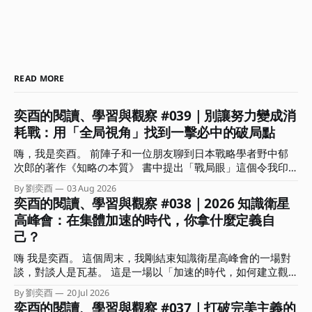
READ MORE
奕酉的閱讀、學習與觀察 #039｜別讓努力變成消
耗戰：用「全局視角」找到一擊必中的破局點
嗨，我是奕酉。 前陣子和一位朋友聊到日本戰略學者野中郁
次郎的著作《知略の本質》 書中提出「戰局眼」這個令我印
象深刻的概念。作者分析歷史上許多以弱勝強的逆轉戰事，發
By 劉奕酉
03 Aug 2026
現頂尖指揮官能擺脫消耗戰，關鍵不在於盲目的執行力，而是
奕酉的閱讀、學習與觀察 #038｜2026 知識衛星
在混沌中能瞬間看穿局勢、找到破局點的洞察力。 書中也指
高峰會：在集體加速的時代，你拿什麼定義自
出，真正具備戰局眼的指揮官在關鍵時刻的決策有兩個關鍵：
己？
一｜懂得捨棄。明白哪些局部利益能放棄，以換取整體戰局的
空間與時間。 二｜精準的時機感。知道何時該蓄力、何時該
嗨 我是奕酉。 這個周末，我剛結束知識衛星高峰會的一場對
果斷傾全力下注。 這讓我聯想到，這不正是多數人在面對競
談，對談人是瓦基。 這是一場以「加速的時代，如何建立觀
爭時最欠缺的「全局視角」嗎？ 常有人問我：奕酉，為什麼
點、用結構放大影響力」為主題的對談，在準備時我也在思
我每天拼命生內容、趕專案，產出卻總是像消耗品一樣，價格
By 劉奕酉
20 Jul 2026
索：已經這麼多人在談 AI 的各種面向、各種應用技巧，我們
奕酉的閱讀、學習與觀察 #037｜打破完美主義的
總是拉不起來，甚至愈做愈累？ 答案其實很簡單：你是在用