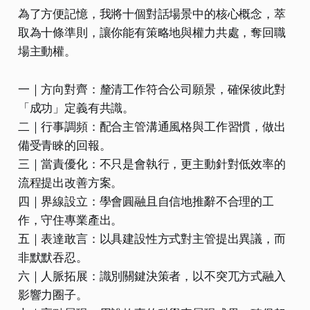
為了方便記憶，我將十個對話場景中的核心概念，萃
取為十條準則，讓你能有策略地與權力共處，奪回職
場主動權。​
一｜方向對齊：釐清工作符合公司願景，確保彼此對
「成功」定義有共識。
二｜行事調頻：配合主管溝通風格與工作習慣，做出
備受青睞的回報。
三｜當責優化：不只是會執行，更主動針對低效率的
流程提出改善方案。
四｜界線設立：學會圓融且自信地推辭不合理的工
作，守住專業產出。
五｜表達敢言：以具建設性方式對主管提出異議，而
非默默吞忍。
六｜人脈拓展：識別關鍵決策者，以不突兀方式融入
影響力圈子。