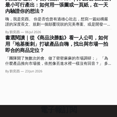
還能說些什麼？什麼又是前來參加的聽眾想要聽到的？ 「肯
微觀的戰術勤奮，掩蓋戰略上的懶惰。 這期電子報，我想和
最小可行產出：如何用一張圖或一頁紙，在一天
定不是網路上查得到，也不會是你問 AI 會得到的內容。」 抱
你聊聊什麼是全局視角？能帶來哪些具體效益？又該如何在生
內驗證你的想法？
持著這樣的心情，我和瓦基決定以各自扮演的角色說些自己的
活與工作上培養這種全局視角？ ．．． 擺脫低價內耗，用全
深刻感受，包括創作者、學習者，還有自雇者、商業顧問的視
局視角架設「迷宮無人機」 你是否也有過這樣的無力感？ 沒
嗨，我是奕酉。 你是否也曾有過雄心壯志，想寫一篇結構嚴
角來回答「加速的時代，如何建立觀點、用結構放大影響力」
日沒夜都在趕報告、生內容，還要處理客戶需求，忙得不可開
謹的深度長文、規劃一個顛覆現狀的完美專案、或是開發一堂
這個問題。 不知道前來聆聽這場對談的你，最有印象的是哪
交，但產出卻總是被當成消耗品，難以產生更大價值？
系統化的線上課程？結果在行事曆上拖了三週，每次打開工作
個部分？又有哪句話在你心中留下了一個位置？ 這期的電子
By 劉奕酉
06 Jul 2026
視窗或 筆記軟體，看著空白的螢幕，最後又默默把它關掉。
書選閱讀｜從《商品決勝點》看一人公司，如何
報，我想和你分享這場對談的重點摘要，還有沒說的部份。
我們常常誤以為，要等到「準備周全、想得完美」了才能開始
我會聚焦在對談中我所分享的三個思考核心，希望能幫助你從
用「地基衝刺」打破產品自嗨，找出與市場一拍
交付，卻不知在瘋狂快進的變動時代，思考是內顯的、只有行
「時間輸出」的勞務中解放，拿回人生的主導權。 ．．． 集
即合的商品定位？
動產出是外顯的。 那些卡在腦中、沒有轉化為產出的完美想
體加速、各自焦慮：你是在前進，還是有效率地迷路？ 「兩
法，對市場或職場而言都是不可見的，並不會產生任何價值。
位認為 AI 時代最常見的盲點有哪些？」 在對談中的這道問題
「團隊開了無數次的會、做了密密麻麻的市場調研；」 「為
而這種高思考、低產出的盲點，正是阻礙我們建立個人品牌與
很有意思。
什麼產品推向市場後，依然像丟進水裡一樣沒有回音？」 多
專業影響力的大魔王。 這期電子報我想與你聊聊，如何利用
數人遇到這種困境，直覺會怪罪執行力不足或計畫不夠完美。
商業上的「最小可行產品」（Minimum Viable Product，
By 劉奕酉
23 Jun 2026
但有沒有可能我們從一開始，就精準地朝著錯誤的方向狂奔？
MVP）概念，將其「降維」應用在個人產出上。 教你如何用
如果我們能在事前就先驗證，或許就可以避開偏誤、做出市場
一隻筆、一張紙，在三小時內完成一次有效的專業價值驗證。
根本不需要的「自嗨」產品。問題是，幾乎沒有一個團隊或組
．．． 重新定義個人工作者的 MVP 在軟體開發中，MVP 是指
織認為自己會犯下這個錯誤。 「只要大家一起開會，集思廣
用最低成本、最快速度做出一個包含核心功能產品，直接丟進
益肯定能避免這個盲點的。」 聽起來很合理。不過糟糕的
市場測試，以此決定要不要繼續修正或加碼。 而個人工作者
是，傳統組織的會議模式，如馬拉松式的團體腦力激盪，非但
的 MVP，
無法解決問題，反而容易引發「群體思維」與高階主管個人偏
電子報訂閱
好的認知偏誤，最終還是會產出流於平庸、自以為市場需要的
產品。 那該怎麼辦？這本《商品決勝點》就是在解決這個問