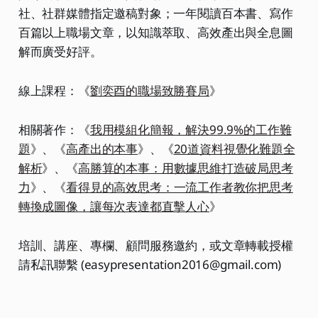
社、社群媒體指定邀稿對象；一年閱讀百本書、寫作
百篇以上職場文章，以知識萃取、高效產出與全息圖
解而廣受好評。
線上課程：《
劉奕酉的職場致勝賽局
》
相關著作：《
我用模組化簡報，解決99.9%的工作難
題
》、《
高產出的本事
》、《
20道資料視覺化難題全
解析
》、《
高勝算的本事：用數據思維打造破局思考
力
》、《
看得見的高效思考：一流工作者教你把思考
轉換成圖像，讓每次表達都直擊人心
》
培訓、講座、專欄、顧問服務邀約，或文章轉載授權
請私訊聯繫 (easypresentation2016@gmail.com)