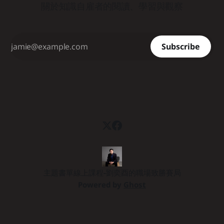
關於知識自雇者的閱讀、學習與觀察
題。 兩位作者 Jake Knapp 和 John Zeratsky 曾出版過
《Google衝刺工作法》這本暢銷書。在這本新書中，他們結
合了自身在打造 Gmail、Google Meet、YouTube 等成功產品
的經驗，以及十多年來輔導超過三百個團隊的創投實務，共同
Subscribe
研發出一套能在兩天內（十小時）
主題書單
線上課程-劉奕酉的職場致勝賽局
Powered by
Ghost