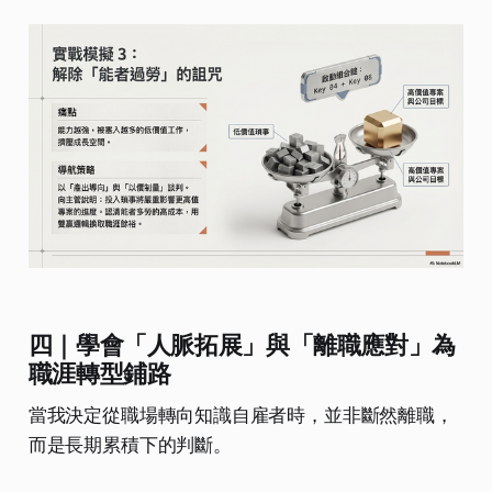
四｜學會「人脈拓展」與「離職應對」為
職涯轉型鋪路
當我決定從職場轉向知識自雇者時，並非斷然離職，
而是長期累積下的判斷。