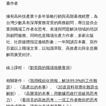
書作者
擁有高科技產業十多年策略行銷與高階幕僚經歷，為
台灣少數具有深厚實務背景的商務顧問，專注提供企
業與職場工作者在思考、表達與問題解決領域的培訓
與顧問服務。同時也是職場生產力作家，多家出版
社、社群媒體指定邀稿對象；一年閱讀百本書、寫作
百篇以上職場文章，以知識萃取、高效產出與全息圖
解而廣受好評。
線上課程：《
劉奕酉的職場致勝賽局
》
相關著作：《
我用模組化簡報，解決99.9%的工作難
題
》、《
高產出的本事
》、《
20道資料視覺化難題全
解析
》、《
高勝算的本事：用數據思維打造破局思考
力
》、《
看得見的高效思考：一流工作者教你把思考