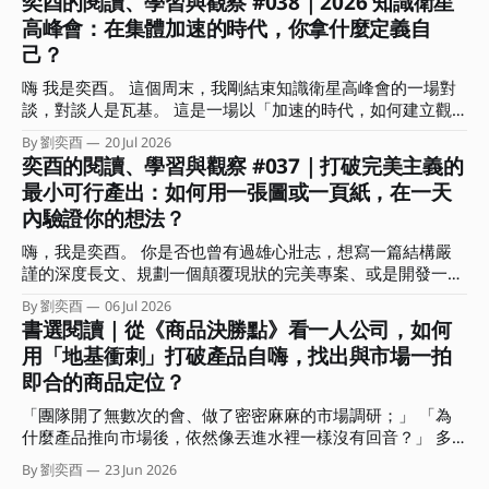
奕酉的閱讀、學習與觀察 #038｜2026 知識衛星
在混沌中能瞬間看穿局勢、找到破局點的洞察力。 書中也指
高峰會：在集體加速的時代，你拿什麼定義自
出，真正具備戰局眼的指揮官在關鍵時刻的決策有兩個關鍵：
己？
一｜懂得捨棄。明白哪些局部利益能放棄，以換取整體戰局的
空間與時間。 二｜精準的時機感。知道何時該蓄力、何時該
嗨 我是奕酉。 這個周末，我剛結束知識衛星高峰會的一場對
果斷傾全力下注。 這讓我聯想到，這不正是多數人在面對競
談，對談人是瓦基。 這是一場以「加速的時代，如何建立觀
爭時最欠缺的「全局視角」嗎？ 常有人問我：奕酉，為什麼
點、用結構放大影響力」為主題的對談，在準備時我也在思
我每天拼命生內容、趕專案，產出卻總是像消耗品一樣，價格
By 劉奕酉
20 Jul 2026
索：已經這麼多人在談 AI 的各種面向、各種應用技巧，我們
奕酉的閱讀、學習與觀察 #037｜打破完美主義的
總是拉不起來，甚至愈做愈累？ 答案其實很簡單：你是在用
還能說些什麼？什麼又是前來參加的聽眾想要聽到的？ 「肯
微觀的戰術勤奮，掩蓋戰略上的懶惰。 這期電子報，我想和
最小可行產出：如何用一張圖或一頁紙，在一天
定不是網路上查得到，也不會是你問 AI 會得到的內容。」 抱
你聊聊什麼是全局視角？能帶來哪些具體效益？又該如何在生
內驗證你的想法？
持著這樣的心情，我和瓦基決定以各自扮演的角色說些自己的
活與工作上培養這種全局視角？ ．．． 擺脫低價內耗，用全
深刻感受，包括創作者、學習者，還有自雇者、商業顧問的視
局視角架設「迷宮無人機」 你是否也有過這樣的無力感？ 沒
嗨，我是奕酉。 你是否也曾有過雄心壯志，想寫一篇結構嚴
角來回答「加速的時代，如何建立觀點、用結構放大影響力」
日沒夜都在趕報告、生內容，還要處理客戶需求，忙得不可開
謹的深度長文、規劃一個顛覆現狀的完美專案、或是開發一堂
這個問題。 不知道前來聆聽這場對談的你，最有印象的是哪
交，但產出卻總是被當成消耗品，難以產生更大價值？
系統化的線上課程？結果在行事曆上拖了三週，每次打開工作
個部分？又有哪句話在你心中留下了一個位置？ 這期的電子
By 劉奕酉
06 Jul 2026
視窗或 筆記軟體，看著空白的螢幕，最後又默默把它關掉。
書選閱讀｜從《商品決勝點》看一人公司，如何
報，我想和你分享這場對談的重點摘要，還有沒說的部份。
我們常常誤以為，要等到「準備周全、想得完美」了才能開始
我會聚焦在對談中我所分享的三個思考核心，希望能幫助你從
用「地基衝刺」打破產品自嗨，找出與市場一拍
交付，卻不知在瘋狂快進的變動時代，思考是內顯的、只有行
「時間輸出」的勞務中解放，拿回人生的主導權。 ．．． 集
即合的商品定位？
動產出是外顯的。 那些卡在腦中、沒有轉化為產出的完美想
體加速、各自焦慮：你是在前進，還是有效率地迷路？ 「兩
法，對市場或職場而言都是不可見的，並不會產生任何價值。
位認為 AI 時代最常見的盲點有哪些？」 在對談中的這道問題
「團隊開了無數次的會、做了密密麻麻的市場調研；」 「為
而這種高思考、低產出的盲點，正是阻礙我們建立個人品牌與
很有意思。
什麼產品推向市場後，依然像丟進水裡一樣沒有回音？」 多
專業影響力的大魔王。 這期電子報我想與你聊聊，如何利用
數人遇到這種困境，直覺會怪罪執行力不足或計畫不夠完美。
商業上的「最小可行產品」（Minimum Viable Product，
By 劉奕酉
23 Jun 2026
但有沒有可能我們從一開始，就精準地朝著錯誤的方向狂奔？