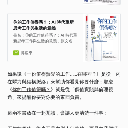
fulfilling work by better
understanding yourself，語言：繁
體中文，ISBN：9786267596586，
頁數：240，出版社：方舟文化，作
你的工作值得嗎？：AI 時代重新
者：人生學校，譯者：謝慈，出版日
思考工作與生活的意義
期：2025/04/16，類別：商業理財
書名：你的工作值得嗎？：AI 時代重
新思考工作與生活的意義，原文名
稱：Is Your Work Worth It?: How to
Think About Meaningful Work，語
博客來
言：繁體中文，ISBN：
9786264172790，頁數：336，出版
社：天下文化，作者：麥慶誼,珍妮
如果說《
一份值得熱愛的工作……在哪裡？
》是從「內
佛．托斯蒂—卡拉斯，譯者：卓妙
在驅力與結構脈絡」來幫助你看見你要什麼；那麼
容，出版日期：2025/03/31，類
別：商業理財
《
你的工作值得嗎？
》就是從「價值實踐與倫理視
角」來提醒你要對你要的東西負責。
這兩本書放在一起閱讀，會讓人更清楚一件事：