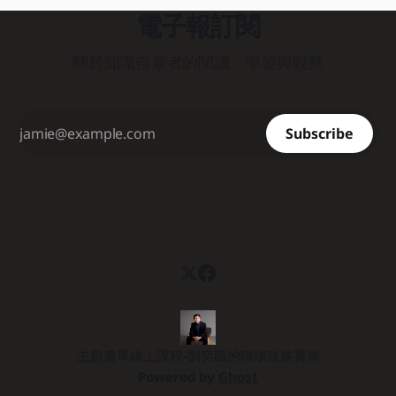
的 MVP，
無法解決問題，反而容易引發「群體思維」與高階主管個人偏
電子報訂閱
好的認知偏誤，最終還是會產出流於平庸、自以為市場需要的
產品。 那該怎麼辦？這本《商品決勝點》就是在解決這個問
關於知識自雇者的閱讀、學習與觀察
題。 兩位作者 Jake Knapp 和 John Zeratsky 曾出版過
《Google衝刺工作法》這本暢銷書。在這本新書中，他們結
合了自身在打造 Gmail、Google Meet、YouTube 等成功產品
的經驗，以及十多年來輔導超過三百個團隊的創投實務，共同
Subscribe
研發出一套能在兩天內（十小時）
主題書單
線上課程-劉奕酉的職場致勝賽局
Powered by
Ghost