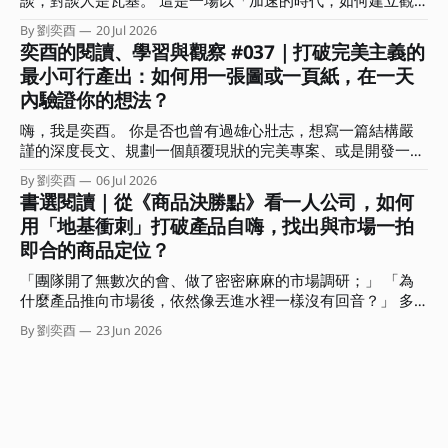
爭時最欠缺的「全局視角」嗎？ 常有人問我：奕酉，為什麼
點、用結構放大影響力」為主題的對談，在準備時我也在思
我每天拼命生內容、趕專案，產出卻總是像消耗品一樣，價格
By 劉奕酉
20 Jul 2026
索：已經這麼多人在談 AI 的各種面向、各種應用技巧，我們
奕酉的閱讀、學習與觀察 #037｜打破完美主義的
總是拉不起來，甚至愈做愈累？ 答案其實很簡單：你是在用
還能說些什麼？什麼又是前來參加的聽眾想要聽到的？ 「肯
微觀的戰術勤奮，掩蓋戰略上的懶惰。 這期電子報，我想和
最小可行產出：如何用一張圖或一頁紙，在一天
定不是網路上查得到，也不會是你問 AI 會得到的內容。」 抱
你聊聊什麼是全局視角？能帶來哪些具體效益？又該如何在生
內驗證你的想法？
持著這樣的心情，我和瓦基決定以各自扮演的角色說些自己的
活與工作上培養這種全局視角？ ．．． 擺脫低價內耗，用全
深刻感受，包括創作者、學習者，還有自雇者、商業顧問的視
局視角架設「迷宮無人機」 你是否也有過這樣的無力感？ 沒
嗨，我是奕酉。 你是否也曾有過雄心壯志，想寫一篇結構嚴
角來回答「加速的時代，如何建立觀點、用結構放大影響力」
日沒夜都在趕報告、生內容，還要處理客戶需求，忙得不可開
謹的深度長文、規劃一個顛覆現狀的完美專案、或是開發一堂
這個問題。 不知道前來聆聽這場對談的你，最有印象的是哪
交，但產出卻總是被當成消耗品，難以產生更大價值？
系統化的線上課程？結果在行事曆上拖了三週，每次打開工作
個部分？又有哪句話在你心中留下了一個位置？ 這期的電子
By 劉奕酉
06 Jul 2026
視窗或 筆記軟體，看著空白的螢幕，最後又默默把它關掉。
書選閱讀｜從《商品決勝點》看一人公司，如何
報，我想和你分享這場對談的重點摘要，還有沒說的部份。
我們常常誤以為，要等到「準備周全、想得完美」了才能開始
我會聚焦在對談中我所分享的三個思考核心，希望能幫助你從
用「地基衝刺」打破產品自嗨，找出與市場一拍
交付，卻不知在瘋狂快進的變動時代，思考是內顯的、只有行
「時間輸出」的勞務中解放，拿回人生的主導權。 ．．． 集
即合的商品定位？
動產出是外顯的。 那些卡在腦中、沒有轉化為產出的完美想
體加速、各自焦慮：你是在前進，還是有效率地迷路？ 「兩
法，對市場或職場而言都是不可見的，並不會產生任何價值。
位認為 AI 時代最常見的盲點有哪些？」 在對談中的這道問題
「團隊開了無數次的會、做了密密麻麻的市場調研；」 「為
而這種高思考、低產出的盲點，正是阻礙我們建立個人品牌與
很有意思。
什麼產品推向市場後，依然像丟進水裡一樣沒有回音？」 多
專業影響力的大魔王。 這期電子報我想與你聊聊，如何利用
數人遇到這種困境，直覺會怪罪執行力不足或計畫不夠完美。
商業上的「最小可行產品」（Minimum Viable Product，
By 劉奕酉
23 Jun 2026
但有沒有可能我們從一開始，就精準地朝著錯誤的方向狂奔？
MVP）概念，將其「降維」應用在個人產出上。 教你如何用
如果我們能在事前就先驗證，或許就可以避開偏誤、做出市場
一隻筆、一張紙，在三小時內完成一次有效的專業價值驗證。
根本不需要的「自嗨」產品。問題是，幾乎沒有一個團隊或組
．．． 重新定義個人工作者的 MVP 在軟體開發中，MVP 是指
織認為自己會犯下這個錯誤。 「只要大家一起開會，集思廣
用最低成本、最快速度做出一個包含核心功能產品，直接丟進
益肯定能避免這個盲點的。」 聽起來很合理。不過糟糕的
市場測試，以此決定要不要繼續修正或加碼。 而個人工作者
是，傳統組織的會議模式，如馬拉松式的團體腦力激盪，非但