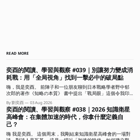
READ MORE
奕酉的閱讀、學習與觀察 #039｜別讓努力變成消
耗戰：用「全局視角」找到一擊必中的破局點
嗨，我是奕酉。 前陣子和一位朋友聊到日本戰略學者野中郁
次郎的著作《知略の本質》 書中提出「戰局眼」這個令我印
象深刻的概念。作者分析歷史上許多以弱勝強的逆轉戰事，發
By 劉奕酉
03 Aug 2026
現頂尖指揮官能擺脫消耗戰，關鍵不在於盲目的執行力，而是
奕酉的閱讀、學習與觀察 #038｜2026 知識衛星
在混沌中能瞬間看穿局勢、找到破局點的洞察力。 書中也指
高峰會：在集體加速的時代，你拿什麼定義自
出，真正具備戰局眼的指揮官在關鍵時刻的決策有兩個關鍵：
己？
一｜懂得捨棄。明白哪些局部利益能放棄，以換取整體戰局的
空間與時間。 二｜精準的時機感。知道何時該蓄力、何時該
嗨 我是奕酉。 這個周末，我剛結束知識衛星高峰會的一場對
果斷傾全力下注。 這讓我聯想到，這不正是多數人在面對競
談，對談人是瓦基。 這是一場以「加速的時代，如何建立觀