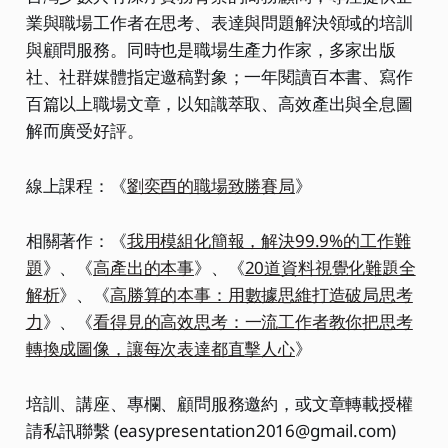
業與職場工作者在思考、表達與問題解決領域的培訓
與顧問服務。同時也是職場生產力作家，多家出版
社、社群媒體指定邀稿對象；一年閱讀百本書、寫作
百篇以上職場文章，以知識萃取、高效產出與全息圖
解而廣受好評。
線上課程：《
劉奕酉的職場致勝賽局
》
相關著作：《
我用模組化簡報，解決99.9%的工作難
題
》、《
高產出的本事
》、《
20道資料視覺化難題全
解析
》、《
高勝算的本事：用數據思維打造破局思考
力
》、《
看得見的高效思考：一流工作者教你把思考
轉換成圖像，讓每次表達都直擊人心
》
培訓、講座、專欄、顧問服務邀約，或文章轉載授權
請私訊聯繫 (easypresentation2016@gmail.com)